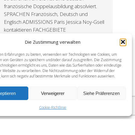
französische Doppelausbildung absolviert.
SPRACHEN Französisch, Deutsch und
Englisch ADMISSIONS Paris Jessica Noy-Gsell
kontaktieren FACHGEBIETE
SCHIEDSGERICHTSBARKEIT / MEDIATION /
Die Zustimmung verwalten
VERHANDLUNGSFÜHRUNG VERTRÄGE /
WETTBEWERB / VERBRAUCHERSCHUTZ
en Erfahrungen zu bieten, verwenden wir Technologien wie Cookies, um
en von Geräten zu speichern und/oder darauf zuzugreifen. Die Zustimmung
GEWERBLICHE MIETVERTRÄGE /
chnologien ermöglicht es uns, Daten wie das Surfverhalten oder eindeutige
BAUWESEN AUSBILDUNG…
er Website zu verarbeiten. Die Nichtzustimmung oder der Widerruf der
kann sich negativ auf bestimmte Merkmale und Funktionen auswirken.
eptieren
Verweigerer
Siehe Präferenzen
Cookie-Richtlinie
DISCLAMERS
-
PRIVACY & COOKIES STATEMENT
-
CREDITS