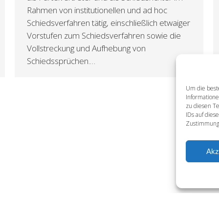
Rahmen von institutionellen und ad hoc
Schiedsverfahren tätig, einschließlich etwaiger
Vorstufen zum Schiedsverfahren sowie die
Vollstreckung und Aufhebung von
Schiedssprüchen.…
Um die best
Information
zu diesen Te
IDs auf dies
Zustimmung 
Akz