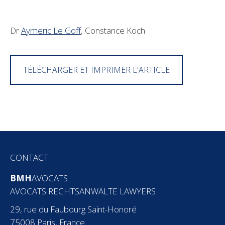
Dr
Aymeric Le Goff
, Constance Koch
TÉLÉCHARGER ET IMPRIMER L'ARTICLE
CONTACT
BMH
AVOCATS
AVOCATS RECHTSANWÄLTE LAWYERS
29, rue du Faubourg Saint-Honoré
75008 Paris, France