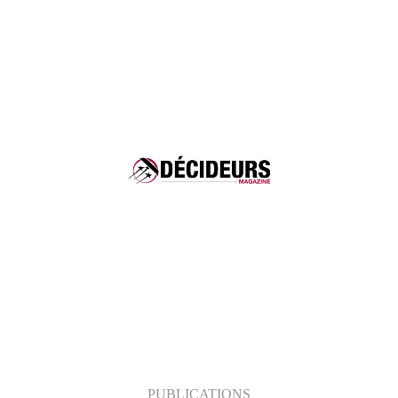
Décideurs Juridiques - Droit Social 2025
Négociations collectives et relations sociales :
Forte notoriété
Restructurations, plans sociaux et contentieux
associés : Forte notoriété
Contentieux individuel à risques : Pratique
réputée
Gestion sociale des M&A et audits sociaux :
Pratique réputée
Sécurité sociale : : Pratique réputée
PUBLICATIONS