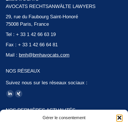
AVOCATS RECHTSANWÄLTE LAWYERS
29, rue du Faubourg Saint-Honoré
75008 Paris, France
Tel : + 33 1 42 66 63 19
Fax : + 33 1 42 66 64 81
Mail :
bmh@bmhavocats.com
NOS RÉSEAUX
Suivez nous sur les réseaux sociaux :
Trouvez nous sur :
LinkedIn
XING
page
page
NOS DERNIÈRES ACTUALITÉS
opens
opens
Gérer le consentement
in
in
Stagiaire H/F – Fiscalité patrimoniale
new
new