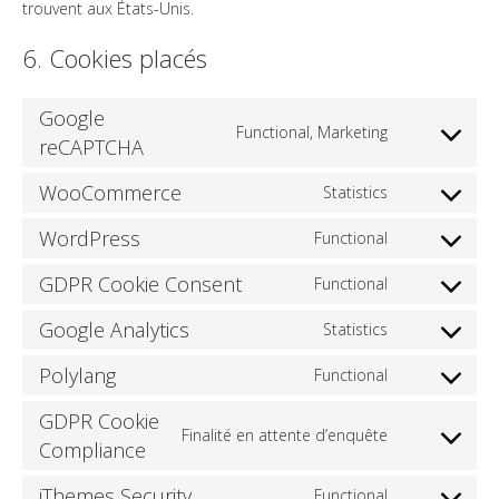
trouvent aux États-Unis.
6. Cookies placés
Google
Functional, Marketing
reCAPTCHA
Consent
to
WooCommerce
Statistics
service
Consent
google-
to
WordPress
Functional
Consent
recaptcha
service
to
GDPR Cookie Consent
Functional
woocommer
Consent
service
to
Google Analytics
Statistics
wordpress
Consent
service
to
Polylang
Functional
gdpr-
Consent
service
cookie-
to
GDPR Cookie
google-
Finalité en attente d’enquête
consent
service
Compliance
Consent
analytics
polylang
to
iThemes Security
Functional