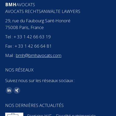
BMH
AVOCATS
AVOCATS RECHTSANWÄLTE LAWYERS
29, rue du Faubourg Saint-Honoré
75008 Paris, France
Tel : + 33 1 42 66 63 19
Fax : + 33 1 42 66 64 81
Mail :
bmh@bmhavocats.com
NOS RÉSEAUX
Suivez nous sur les réseaux sociaux :
Trouvez nous sur :
LinkedIn
XING
page
page
NOS DERNIÈRES ACTUALITÉS
opens
opens
in
in
Stagiaire H/F – Fiscalité patrimoniale