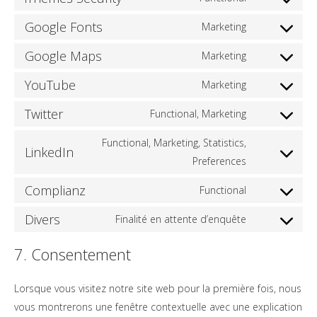
service
Consent
gdpr-
to
Google Fonts
Marketing
Consent
cookie-
service
to
Google Maps
Marketing
compliance
ithemes-
Consent
service
security
to
YouTube
Marketing
google-
Consent
service
fonts
to
Twitter
Functional, Marketing
google-
Consent
service
maps
to
Functional, Marketing, Statistics,
youtube
LinkedIn
service
Consent
Preferences
twitter
to
Complianz
Functional
service
Consent
linkedin
to
Divers
Finalité en attente d’enquête
Consent
service
to
7. Consentement
complianz
service
divers
Lorsque vous visitez notre site web pour la première fois, nous
vous montrerons une fenêtre contextuelle avec une explication