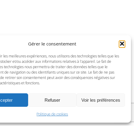
OS DERNIÈRES ACTUALITÉS
Stagiaire H/F – Fiscalité patrimoniale
23 juin 2026
Gérer le consentement
Recrutement : Collaborateur junior droit
social H/F – Allemand courant
ir les meilleures expériences, nous utilisons des technologies telles que les
stocker et/ou accéder aux informations relatives à l'appareil. Le fait de
20 mai 2026
ces technologies nous permettra de traiter des données telles que le
 de navigation ou des identifiants uniques sur ce site. Le fait de ne pas
Anja Droege Gagnier nommée World
 de retirer son consentement peut avoir des conséquences négatives sur
actéristiques et fonctions.
Bank Liason Officer
1 juillet 2025
cepter
Refuser
Voir les préférences
Politique de cookies
DISCLAMERS
-
PRIVACY & COOKIES STATEMENT
-
CREDITS