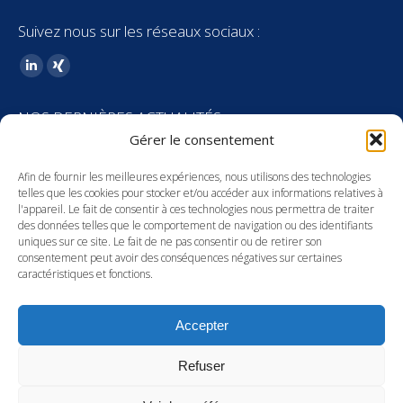
Suivez nous sur les réseaux sociaux :
Trouvez nous sur :
LinkedIn
XING
page
page
NOS DERNIÈRES ACTUALITÉS
opens
opens
Gérer le consentement
in
in
Stagiaire H/F – Fiscalité patrimoniale
new
new
Afin de fournir les meilleures expériences, nous utilisons des technologies
23 juin 2026
window
window
telles que les cookies pour stocker et/ou accéder aux informations relatives à
l'appareil. Le fait de consentir à ces technologies nous permettra de traiter
Recrutement : Collaborateur junior droit
des données telles que le comportement de navigation ou des identifiants
social H/F – Allemand courant
uniques sur ce site. Le fait de ne pas consentir ou de retirer son
consentement peut avoir des conséquences négatives sur certaines
20 mai 2026
caractéristiques et fonctions.
Anja Droege Gagnier nommée World Bank
Accepter
Liason Officer
1 juillet 2025
Refuser