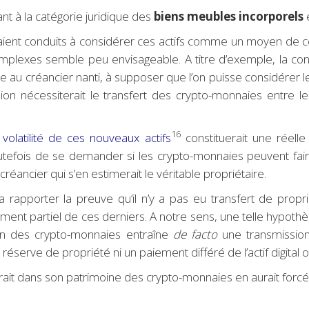
 à la catégorie juridique des
biens meubles incorporels
e
aient conduits à considérer ces actifs comme un moyen de con
complexes semble peu envisageable. A titre d’exemple, la co
tie au créancier nanti, à supposer que l’on puisse considérer
ion nécessiterait le transfert des crypto-monnaies entre le
16
e
volatilité de ces nouveaux actifs
constituerait une réelle
toutefois de se demander si les crypto-monnaies peuvent fai
réancier qui s’en estimerait le véritable propriétaire.
a rapporter la preuve qu’il n’y a pas eu transfert de prop
ent partiel de ces derniers. A notre sens, une telle hypothès
ion des crypto-monnaies entraîne
de facto
une transmission
réserve de propriété ni un paiement différé de l’actif digital 
ait dans son patrimoine des crypto-monnaies en aurait forcé