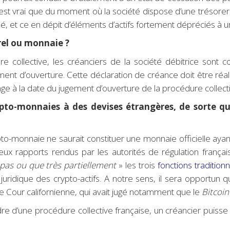
l est vrai que du moment où la société dispose d’une trésorer
tué, et ce en dépit d’éléments d’actifs fortement dépréciés 
rel ou monnaie ?
re collective, les créanciers de la société débitrice sont 
ement d’ouverture. Cette déclaration de créance doit être réa
nge à la date du jugement d’ouverture de la procédure collect
ypto-monnaies à des devises étrangères, de sorte qu
pto-monnaie ne saurait constituer une monnaie officielle aya
eux rapports rendus par les autorités de régulation fran
pas ou que très partiellement
» les trois
fonctions tradition
ridique des crypto-actifs. A notre sens, il sera opportun que
e Cour californienne, qui avait jugé notamment que le
Bitcoin
e d’une procédure collective française, un créancier puisse 