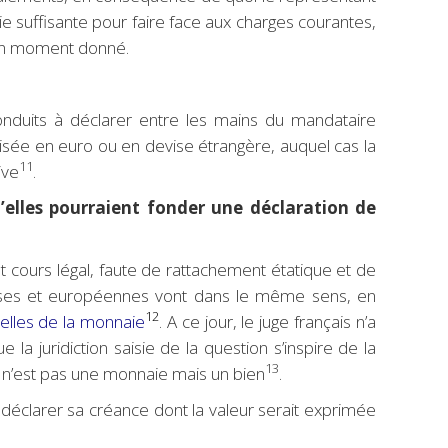
ie suffisante pour faire face aux charges courantes,
à un moment donné.
conduits à déclarer entre les mains du mandataire
lisée en euro ou en devise étrangère, auquel cas la
11
ive
.
’elles pourraient fonder une déclaration de
nt cours légal, faute de rattachement étatique et de
çaises et européennes vont dans le même sens, en
12
nelles de la monnaie
. A ce jour, le juge français n’a
 la juridiction saisie de la question s’inspire de la
13
n’est pas une monnaie mais un bien
.
déclarer sa créance dont la valeur serait exprimée