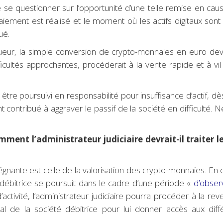
se questionner sur l’opportunité d’une telle remise en cause. E
ent est réalisé et le moment où les actifs digitaux sont res
ué.
gueur, la simple conversion de crypto-monnaies en euro devr
fficultés approchantes, procéderait à la vente rapide et à v
e être poursuivi en responsabilité pour insuffisance d’actif,
t contribué à aggraver le passif de la société en difficulté. 
mment l’administrateur judiciaire devrait-il traiter l
régnante est celle de la valorisation des crypto-monnaies. 
é débitrice se poursuit dans le cadre d’une période «
d’obser
’activité, l’administrateur judiciaire pourra procéder à la r
al de la société débitrice pour lui donner accès aux d