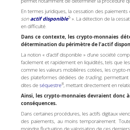
permet notamment de déterminer la procédure qui d
En termes juridiques, la cessation des paiements c
5
son
actif disponible
». La détection de la cessa
en difficulté.
Dans ce contexte, les crypto-monnaies déte
détermination du périmètre de l’actif dispon
La notion « d’actif disponible » d’une société comp
facilement et rapidement en liquidités, tels que 
comme les valeurs mobilières cotées, les crypto-
des plateformes dédiées de
trading
, permettant
8
dites de
séquestre
, mettant directement en relati
Ainsi, les crypto-monnaies devraient donc à 
conséquences.
Dans certaines procédures, les actifs digitaux viendr
des paiements, au moins temporairement. Toutefo
moindre fluctuation de valorisation de ces dernie