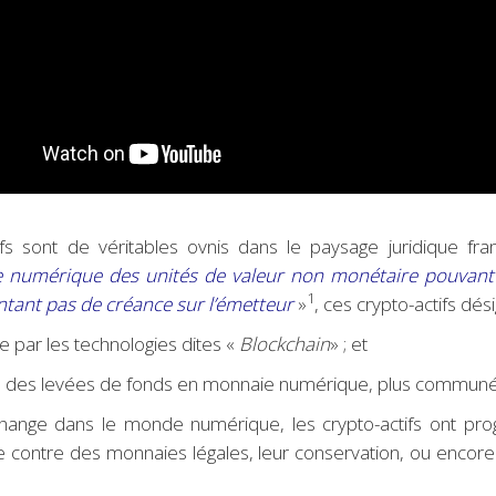
 sont de véritables ovnis dans le paysage juridique fran
 numérique des unités de valeur non monétaire pouvant ê
1
ntant pas de créance sur l’émetteur
»
, ces crypto-actifs dés
e par les technologies dites «
Blockchain
» ; et
el à des levées de fonds en monnaie numérique, plus commu
ange dans le monde numérique, les crypto-actifs ont prog
te contre des monnaies légales, leur conservation, ou enc