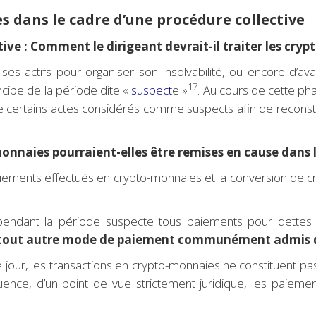
s dans le cadre d’une procédure collective
tive : Comment le dirigeant devrait-il traiter les cry
 ses actifs pour organiser son insolvabilité, ou encore d’a
17
incipe de la période dite «
suspect
e »
. Au cours de cette p
de certains actes considérés comme suspects afin de reconstituer
monnaies pourraient-elles être remises en cause dans l
ements effectués en crypto-monnaies et la conversion de cr
pendant la période suspecte tous paiements pour dettes 
tout autre mode de paiement communément admis dan
our, les transactions en crypto-monnaies ne constituent pa
nce, d’un point de vue strictement juridique, les paiemen