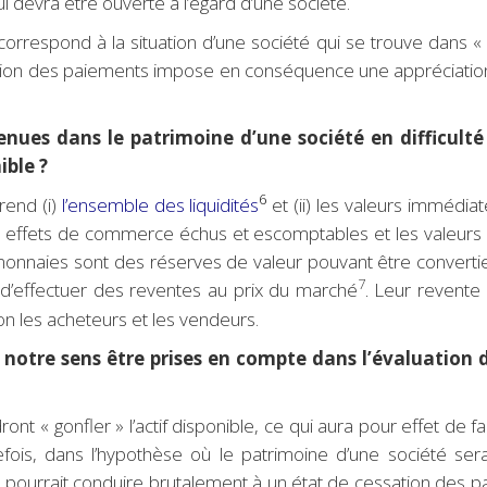
evra être ouverte à l’égard d’une société.
orrespond à la situation d’une société qui se trouve dans «
tion des paiements impose en conséquence une appréciation is
nues dans le patrimoine d’une société en difficulté 
ible ?
6
rend (i)
l’ensemble des liquidités
et (ii) les valeurs immédiat
les effets de commerce échus et escomptables et les valeurs 
monnaies sont des réserves de valeur pouvant être converti
7
 d’effectuer des reventes au prix du marché
Leur revente 
.
on les acheteurs et les vendeurs.
notre sens être prises en compte dans l’évaluation d
ont « gonfler » l’actif disponible, ce qui aura pour effet de f
is, dans l’hypothèse où le patrimoine d’une société serai
rs pourrait conduire brutalement à un état de cessation des