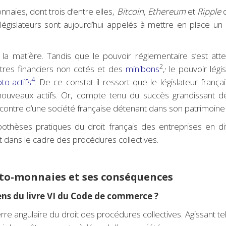
aies, dont trois d’entre elles,
Bitcoin
,
Ethereum
et
Ripple
d
 et législateurs sont aujourd’hui appelés à mettre en plac
en la matière. Tandis que le pouvoir réglementaire s’est atte
2
,
itres financiers non cotés et des
minibons
,
le pouvoir légi
4
to-actifs
. De ce constat il ressort que le législateur frança
nouveaux actifs. Or, compte tenu du succès grandissant des
contre d’une société française détenant dans son patrimoine d
èses pratiques du droit français des entreprises en difficu
t dans le cadre des procédures collectives.
ypto-monnaies et ses conséquences
ens du livre VI du Code de commerce ?
re angulaire du droit des procédures collectives. Agissant te