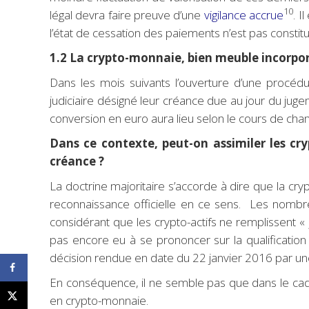
10
légal devra faire preuve d’une
vigilance accrue
. I
l’état de cessation des paiements n’est pas consti
1.2 La crypto-monnaie, bien meuble incorpo
Dans les mois suivants l’ouverture d’une procédu
judiciaire désigné leur créance due au jour du jug
conversion en euro aura lieu selon le cours de cha
Dans ce contexte, peut-on assimiler les cr
créance ?
La doctrine majoritaire s’accorde à dire que la cry
reconnaissance officielle en ce sens. Les nombr
considérant que les crypto-actifs ne remplissent «
pas encore eu à se prononcer sur la qualification ju
décision rendue en date du 22 janvier 2016 par un
En conséquence, il ne semble pas que dans le cadr
en crypto-monnaie.