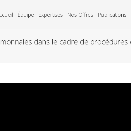
ccueil
Équipe
Expertises
Nos Offres
Publications
nnaies dans le cadre de procédures co