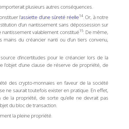
mporterait plusieurs autres conséquences.
14
stituer l’
assiette d’une sûreté réelle
. Or, à notre
nstitution d’un nantissement sans dépossession sur
15
 le nantissement valablement constitué
. De même,
s mains du créancier nanti ou d’un tiers convenu,
 source d’incertitudes pour le créancier lors de la
re l’objet d’une clause de réserve de propriété, de
riété des crypto-monnaies en faveur de la société
e ne saurait toutefois exister en pratique. En effet,
 de la propriété, de sorte qu’elle ne devrait pas
objet du bloc de transaction.
ment la pleine propriété.