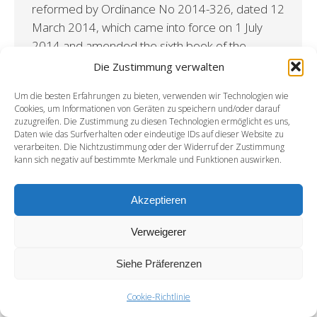
reformed by Ordinance No 2014-326, dated 12
March 2014, which came into force on 1 July
2014 and amended the sixth book of the
commercial code. An implementing decree (No
Die Zustimmung verwalten
2014-736) dated 30 June 2014 clarified the
Um die besten Erfahrungen zu bieten, verwenden wir Technologien wie
rules for its application. The reform mainly
Cookies, um Informationen von Geräten zu speichern und/oder darauf
aimsat simplifying the insolvency regime…
zuzugreifen. Die Zustimmung zu diesen Technologien ermöglicht es uns,
Daten wie das Surfverhalten oder eindeutige IDs auf dieser Website zu
verarbeiten. Die Nichtzustimmung oder der Widerruf der Zustimmung
kann sich negativ auf bestimmte Merkmale und Funktionen auswirken.
Akzeptieren
Verweigerer
DISCLAMERS
-
PRIVACY & COOKIES STATEMENT
-
CREDITS
Siehe Präferenzen
Cookie-Richtlinie