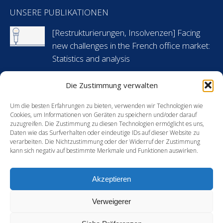
page
page
page
page
UNSERE PUBLIKATIONEN
opens
opens
opens
opens
in
in
in
in
[Restrukturierungen, Insolvenzen] Facing
new
new
new
new
new challenges in the French office market:
window
window
window
window
Statistics and analysis
6 Mai 2024
Die Zustimmung verwalten
[Arbeitsrecht] Flashnews: Urlaubsansprüche
Um die besten Erfahrungen zu bieten, verwenden wir Technologien wie
während krankheitsbedingter Abwesenheit
Cookies, um Informationen von Geräten zu speichern und/oder darauf
in Frankreich
zuzugreifen. Die Zustimmung zu diesen Technologien ermöglicht es uns,
Daten wie das Surfverhalten oder eindeutige IDs auf dieser Website zu
30 April 2024
verarbeiten. Die Nichtzustimmung oder der Widerruf der Zustimmung
kann sich negativ auf bestimmte Merkmale und Funktionen auswirken.
[Energie] France’s new green hydrogen
support mechanism: an opportunity for
Akzeptieren
European players?
15 Februar 2024
Verweigerer