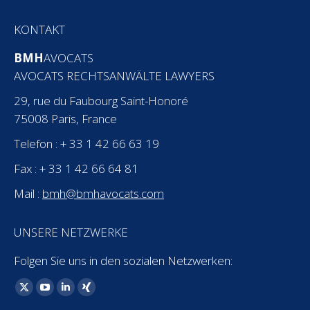
KONTAKT
BMH
AVOCATS
AVOCATS RECHTSANWÄLTE LAWYERS
29, rue du Faubourg Saint-Honoré
75008 Paris, France
Telefon : + 33 1 42 66 63 19
Fax : + 33 1 42 66 64 81
Mail :
bmh@bmhavocats.com
UNSERE NETZWERKE
Folgen Sie uns in den sozialen Netzwerken:
Finden Sie uns auf:
X
YouTube
Linkedin
XING