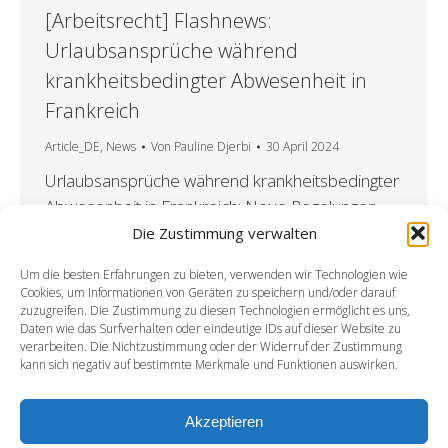
[Arbeitsrecht] Flashnews:
Urlaubsansprüche während
krankheitsbedingter Abwesenheit in
Frankreich
Article_DE
,
News
Von
Pauline Djerbi
30 April 2024
Urlaubsansprüche während krankheitsbedingter
Abwesenheit in Frankreich: Neue Regelungen
aufgrund des Gesetzes vom 23. April 2024 Am
Die Zustimmung verwalten
24. April 2024 trat ein neues Gesetz in Kraft, das
Um die besten Erfahrungen zu bieten, verwenden wir Technologien wie
den Erwerb von Urlaubsansprüchen während
Cookies, um Informationen von Geräten zu speichern und/oder darauf
krankheitsbedingter Abwesenheiten regelt. Das
zuzugreifen. Die Zustimmung zu diesen Technologien ermöglicht es uns,
Daten wie das Surfverhalten oder eindeutige IDs auf dieser Website zu
neue Gesetz passt sich an das EU-Recht an und
verarbeiten. Die Nichtzustimmung oder der Widerruf der Zustimmung
sieht nun vor, dass Arbeitnehmer, die wegen
kann sich negativ auf bestimmte Merkmale und Funktionen auswirken.
Krankheit abwesend sind, während…
Akzeptieren