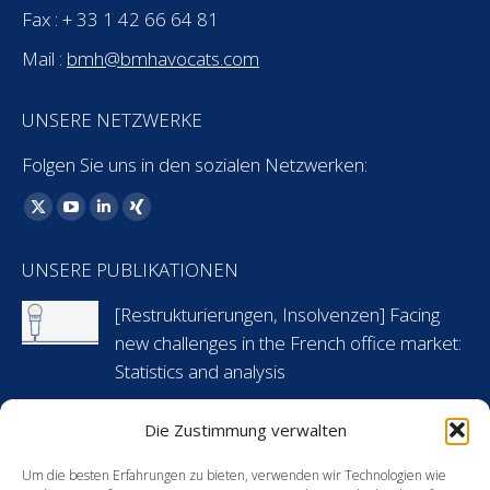
Fax : + 33 1 42 66 64 81
Mail :
bmh@bmhavocats.com
UNSERE NETZWERKE
Folgen Sie uns in den sozialen Netzwerken:
Finden Sie uns auf:
X
YouTube
Linkedin
XING
page
page
page
page
UNSERE PUBLIKATIONEN
opens
opens
opens
opens
in
in
in
in
[Restrukturierungen, Insolvenzen] Facing
new
new
new
new
new challenges in the French office market:
window
window
window
window
Statistics and analysis
6 Mai 2024
Die Zustimmung verwalten
[Arbeitsrecht] Flashnews: Urlaubsansprüche
Um die besten Erfahrungen zu bieten, verwenden wir Technologien wie
während krankheitsbedingter Abwesenheit