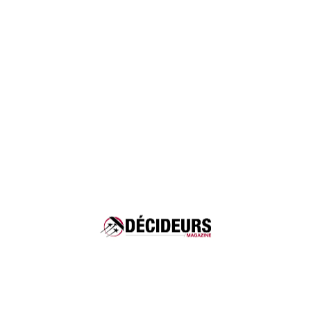
Ranking Leaders League
2026
Rechtsanwaltskanzlei
Frankreich
Streitbeilegung –
Internationale
Schiedsgerichtsbarkeit:
Empfehlenswert
Streitbeilegung –
Wirtschaftsstreitigkeiten bis
zu 100 Mio. €: Sehr
empfehlenswert