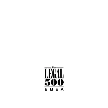
Streitbeilegung -
Schiedsrichter: Detlev
Kühner ``Sehr
empfehlenswert``
Ranking LEGAL 500 Paris
2016/2017
Empfohlen für
„Streitbeilegung:
internationale
Schiedsgerichtsbarkeit“