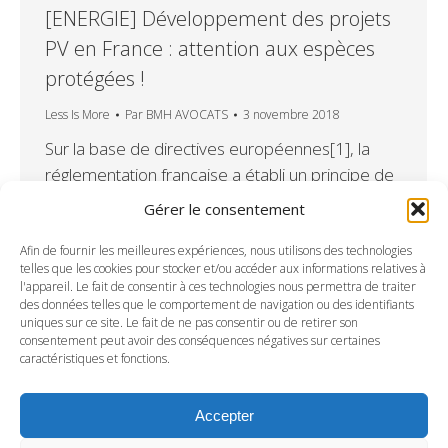
[ENERGIE] Développement des projets
PV en France : attention aux espèces
protégées !
Less Is More
Par
BMH AVOCATS
3 novembre 2018
Sur la base de directives européennes[1], la
réglementation française a établi un principe de
protection stricte des espèces protégées.
Gérer le consentement
Pendant longtemps, et souvent par manque
d’information, les développeurs de projets PV
Afin de fournir les meilleures expériences, nous utilisons des technologies
telles que les cookies pour stocker et/ou accéder aux informations relatives à
en France ont omis de traiter cette
l'appareil. Le fait de consentir à ces technologies nous permettra de traiter
problématique. Certaines autorités
des données telles que le comportement de navigation ou des identifiants
uniques sur ce site. Le fait de ne pas consentir ou de retirer son
environnementales locales les ont cependant
consentement peut avoir des conséquences négatives sur certaines
récemment, et parfois brutalement, confrontés
caractéristiques et fonctions.
à la dure réalité.…
Accepter