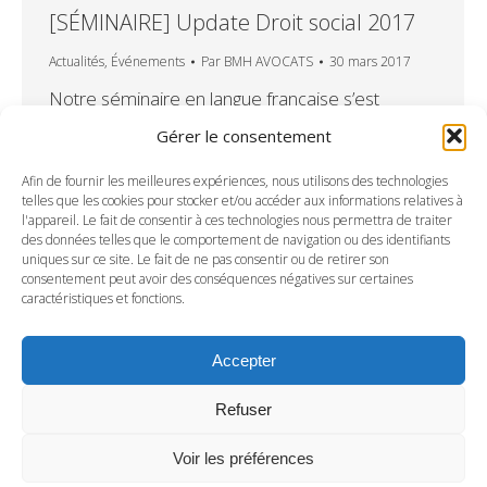
[SÉMINAIRE] Update Droit social 2017
Actualités
,
Événements
Par
BMH AVOCATS
30 mars 2017
Notre séminaire en langue française s’est
déroulé le 25 avril sur le thème suivant :
Gérer le consentement
« Update Droit Social 2017 – ce qui change pour
les entreprises depuis janvier 2017 ». Cette
Afin de fournir les meilleures expériences, nous utilisons des technologies
telles que les cookies pour stocker et/ou accéder aux informations relatives à
année particulièrement, les entreprises sont
l'appareil. Le fait de consentir à ces technologies nous permettra de traiter
confrontées à un grand nombre d’obligations
des données telles que le comportement de navigation ou des identifiants
uniques sur ce site. Le fait de ne pas consentir ou de retirer son
nouvelles (DSN, Bulletins de paie
consentement peut avoir des conséquences négatives sur certaines
dématérialisés, réforme de la médecine du
caractéristiques et fonctions.
travail, obligation de dénonciation des salariés…
Accepter
Refuser
Voir les préférences