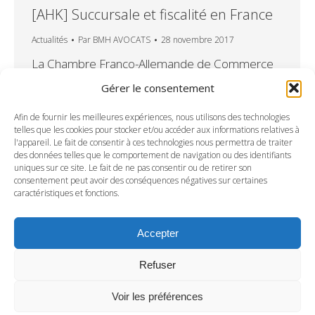
[AHK] Succursale et fiscalité en France
Actualités
Par
BMH AVOCATS
28 novembre 2017
La Chambre Franco-Allemande de Commerce
et d’Industrie, appuyée par sa Délégation
Gérer le consentement
Régionale en Hauts de France et le Club
d’Affaires Franco-Allemand Nord de France et
Afin de fournir les meilleures expériences, nous utilisons des technologies
telles que les cookies pour stocker et/ou accéder aux informations relatives à
en partenariat avec le Ministère de l’Economie,
l'appareil. Le fait de consentir à ces technologies nous permettra de traiter
des Transports, de l’Agriculture et de la
des données telles que le comportement de navigation ou des identifiants
uniques sur ce site. Le fait de ne pas consentir ou de retirer son
Viticulture du Land, ont organisé la visite d’une
consentement peut avoir des conséquences négatives sur certaines
délégation d’une dizaine d’entreprises de
caractéristiques et fonctions.
Rhénanie Palatinat du…
Accepter
Refuser
Voir les préférences