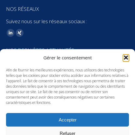
NOS RÉSEAUX
Suivez nous sur les réseaux sociaux :
Trouvez nous sur :
LinkedIn
XING
page
page
NOS DERNIÈRES ACTUALITÉS
opens
opens
Gérer le consentement
in
in
Stagiaire H/F – Fiscalité patrimoniale
new
new
Afin de fournir les meilleures expériences, nous utilisons des technologies
23 juin 2026
window
window
telles que les cookies pour stocker et/ou accéder aux informations relatives à
l'appareil. Le fait de consentir à ces technologies nous permettra de traiter
Recrutement : Collaborateur junior droit
des données telles que le comportement de navigation ou des identifiants
social H/F – Allemand courant
uniques sur ce site. Le fait de ne pas consentir ou de retirer son
consentement peut avoir des conséquences négatives sur certaines
20 mai 2026
caractéristiques et fonctions.
Anja Droege Gagnier nommée World Bank
Accepter
Liason Officer
1 juillet 2025
Refuser