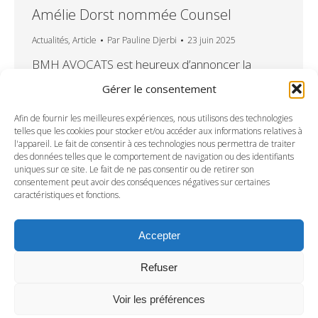
Amélie Dorst nommée Counsel
Actualités
,
Article
Par
Pauline Djerbi
23 juin 2025
BMH AVOCATS est heureux d’annoncer la
nomination d’Amélie Dorst en tant que Counsel,
Gérer le consentement
à compter du 1er juillet 2025 Amélie Dorst a
12 ans d’expérience dans le domaine du
Afin de fournir les meilleures expériences, nous utilisons des technologies
telles que les cookies pour stocker et/ou accéder aux informations relatives à
restructuring et du droit des entreprises en
l'appareil. Le fait de consentir à ces technologies nous permettra de traiter
difficultés. Elle intervient régulièrement dans des
des données telles que le comportement de navigation ou des identifiants
uniques sur ce site. Le fait de ne pas consentir ou de retirer son
conférences et participe activement à divers
consentement peut avoir des conséquences négatives sur certaines
cercles de réflexion spécialisés. Sa
caractéristiques et fonctions.
connaissance…
Accepter
Refuser
Voir les préférences