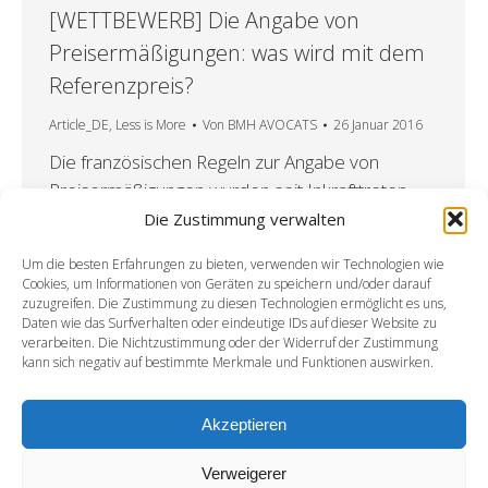
[WETTBEWERB] Die Angabe von
Preisermäßigungen: was wird mit dem
Referenzpreis?
Article_DE
,
Less is More
Von
BMH AVOCATS
26 Januar 2016
Die französischen Regeln zur Angabe von
Preisermäßigungen wurden seit Inkrafttreten
der europäischen Richtlinie vom 11. Mai 2005
Die Zustimmung verwalten
über unlautere Geschäftspraktiken1 und infolge
Um die besten Erfahrungen zu bieten, verwenden wir Technologien wie
deren Auslegungen durch den Gerichtshof der
Cookies, um Informationen von Geräten zu speichern und/oder darauf
Europäischen Union vielfach geändert2. Die bis
zuzugreifen. Die Zustimmung zu diesen Technologien ermöglicht es uns,
Daten wie das Surfverhalten oder eindeutige IDs auf dieser Website zu
dato letzte Änderung erfolgte durch eine
verarbeiten. Die Nichtzustimmung oder der Widerruf der Zustimmung
Verordnung (arrêté) vom 11. März 20153,
kann sich negativ auf bestimmte Merkmale und Funktionen auswirken.
welche am 25. März 2015 in Kraft getreten ist…
Akzeptieren
Verweigerer