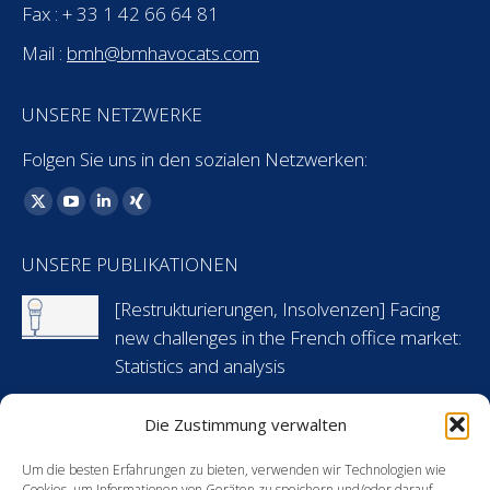
Fax : + 33 1 42 66 64 81
Mail :
bmh@bmhavocats.com
UNSERE NETZWERKE
Folgen Sie uns in den sozialen Netzwerken:
Finden Sie uns auf:
X
YouTube
Linkedin
XING
page
page
page
page
UNSERE PUBLIKATIONEN
opens
opens
opens
opens
in
in
in
in
[Restrukturierungen, Insolvenzen] Facing
new
new
new
new
new challenges in the French office market:
window
window
window
window
Statistics and analysis
6 Mai 2024
Die Zustimmung verwalten
[Arbeitsrecht] Flashnews: Urlaubsansprüche
Um die besten Erfahrungen zu bieten, verwenden wir Technologien wie
während krankheitsbedingter Abwesenheit
Cookies, um Informationen von Geräten zu speichern und/oder darauf