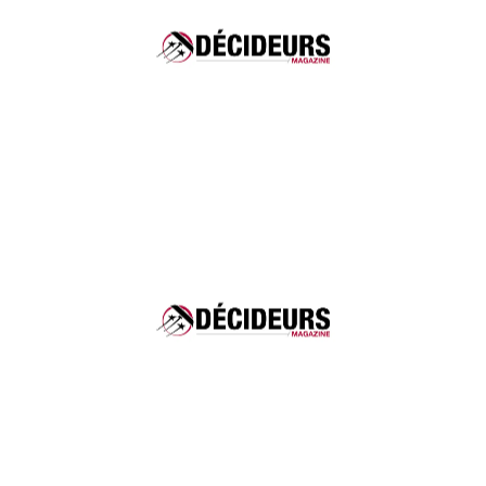
Propriété industrielle - Marques : contentieux :
Forte notoriété
Marketing, communication & Digital - Luxe & Mode :
Pratique réputée
Décideurs Juridiques 2026
Contentieux & Arbitrage - Arbitrage international :
Pratique réputée
Contentieux & Arbitrage - Contentieux commercial
jusqu'à 100M : Forte notoriété