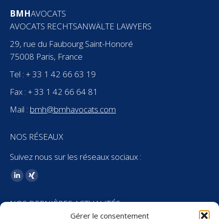
BMH
AVOCATS
AVOCATS RECHTSANWÄLTE LAWYERS
29, rue du Faubourg Saint-Honoré
75008 Paris, France
Tel : + 33 1 42 66 63 19
Fax : + 33 1 42 66 64 81
Mail :
bmh@bmhavocats.com
NOS RÉSEAUX
Suivez nous sur les réseaux sociaux :
Trouvez nous sur :
LinkedIn
XING
page
page
NOS DERNIÈRES ACTUALITÉS
opens
opens
Gérer le consentement