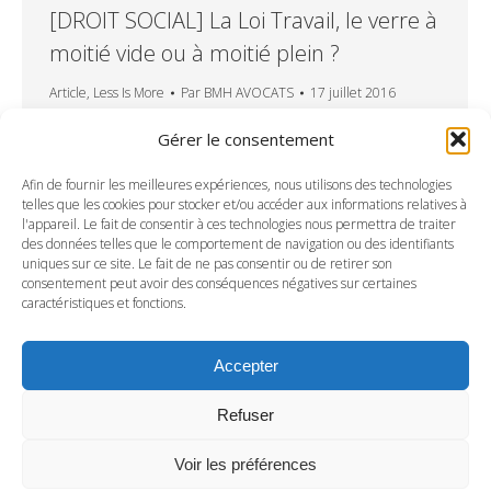
[DROIT SOCIAL] La Loi Travail, le verre à
moitié vide ou à moitié plein ?
Article
,
Less Is More
Par
BMH AVOCATS
17 juillet 2016
Après six mois d’opposition ininterrompue des
Gérer le consentement
syndicats et d’une partie de la rue, le projet de
loi relatif « au travail, à la modernisation du
Afin de fournir les meilleures expériences, nous utilisons des technologies
telles que les cookies pour stocker et/ou accéder aux informations relatives à
dialogue social et à la sécurisation des parcours
l'appareil. Le fait de consentir à ces technologies nous permettra de traiter
professionnels » (cf. Less is more de
des données telles que le comportement de navigation ou des identifiants
uniques sur ce site. Le fait de ne pas consentir ou de retirer son
BMHAvocats de mars 2016), appelé
consentement peut avoir des conséquences négatives sur certaines
communément Loi Travail, a été, en l’absence
caractéristiques et fonctions.
de motion de…
Accepter
Refuser
Voir les préférences