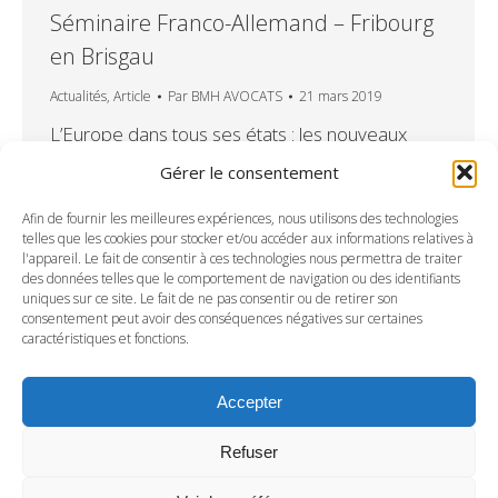
Séminaire Franco-Allemand – Fribourg
en Brisgau
Actualités
,
Article
Par
BMH AVOCATS
21 mars 2019
L’Europe dans tous ses états : les nouveaux
enjeux pour l’Europe et le droit européen Le
Gérer le consentement
monde est en ébullition : populisme,
protectionnisme, nouvel ordre économique
Afin de fournir les meilleures expériences, nous utilisons des technologies
telles que les cookies pour stocker et/ou accéder aux informations relatives à
mondial, unilatéralisme, Brexit et guerre
l'appareil. Le fait de consentir à ces technologies nous permettra de traiter
commerciale, entre autres… Nous traiterons en
des données telles que le comportement de navigation ou des identifiants
uniques sur ce site. Le fait de ne pas consentir ou de retirer son
outre des sujets suivants : le projet du code
consentement peut avoir des conséquences négatives sur certaines
européen des affaires le retour d’expériences
caractéristiques et fonctions.
du RGPD et…
Accepter
Refuser