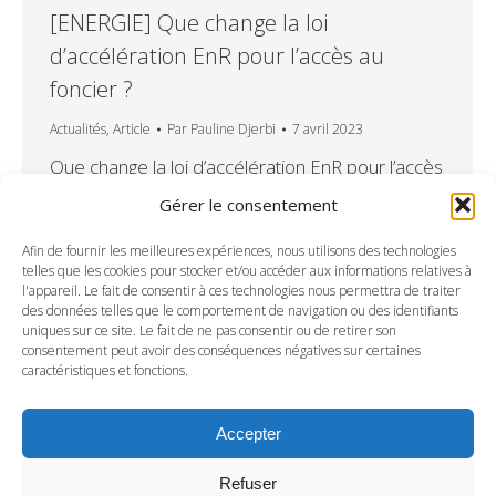
[ENERGIE] Que change la loi
d’accélération EnR pour l’accès au
foncier ?
Actualités
,
Article
Par
Pauline Djerbi
7 avril 2023
Que change la loi d’accélération EnR pour l’accès
au foncier ? La loi d’accélération de la
Gérer le consentement
production des énergies renouvelables pose le
principe des zones d’accélération. Quelles sont
Afin de fournir les meilleures expériences, nous utilisons des technologies
telles que les cookies pour stocker et/ou accéder aux informations relatives à
les conséquences concrètes de ces zones sur
l'appareil. Le fait de consentir à ces technologies nous permettra de traiter
le développement photovoltaïque et comment
des données telles que le comportement de navigation ou des identifiants
uniques sur ce site. Le fait de ne pas consentir ou de retirer son
s’articulent-elles avec les réglementations
consentement peut avoir des conséquences négatives sur certaines
existantes, dont le code de l’urbanisme.
caractéristiques et fonctions.
Laurence Duriez …
Accepter
Refuser