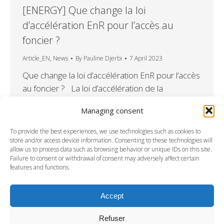
[ENERGY] Que change la loi
d’accélération EnR pour l’accès au
foncier ?
Article_EN
,
News
By
Pauline Djerbi
7 April 2023
Que change la loi d’accélération EnR pour l’accès
au foncier ? La loi d’accélération de la
production des énergies renouvelables pose le
Managing consent
principe des zones d’accélération. Quelles sont
les conséquences concrètes de ces zones sur
To provide the best experiences, we use technologies such as cookies to
le développement photovoltaïque et comment
store and/or access device information. Consenting to these technologies will
allow us to process data such as browsing behavior or unique IDs on this site.
s’articulent-elles avec les réglementations
Failure to consent or withdrawal of consent may adversely affect certain
existantes, dont le code de l’urbanisme.
features and functions.
Laurence Duriez …
Accept
Refuser