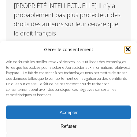
[PROPRIÉTÉ INTELLECTUELLE] Il n’y a
probablement pas plus protecteur des
droits des auteurs sur leur œuvre que
le droit français
Article
,
Less Is More
Par
BMH AVOCATS
1 octobre 2019
Gérer le consentement
S’il s’agit d’un avantage pour les auteurs, cela est
également un casse-tête pour les entreprises
Afin de fournir les meilleures expériences, nous utilisons des technologies
telles que les cookies pour stocker et/ou accéder aux informations relatives à
au quotidien, et il est impératif d’être vigilant lors
l'appareil. Le fait de consentir à ces technologies nous permettra de traiter
de l’acquisition ou de la cession de droits sur
des données telles que le comportement de navigation ou des identifiants
uniques sur ce site. Le fait de ne pas consentir ou de retirer son
une œuvre, que cela soit auprès d’un tiers que
consentement peut avoir des conséquences négatives sur certaines
pour les créations ou inventions d’un salarié. De
caractéristiques et fonctions.
fait, les conditions de cession…
Accepter
Refuser