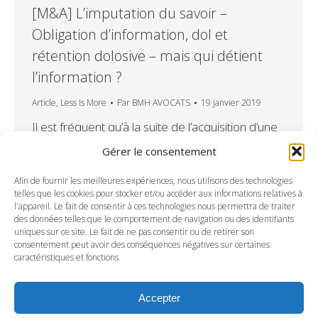
[M&A] L’imputation du savoir –
Obligation d’information, dol et
rétention dolosive – mais qui détient
l’information ?
Article
,
Less Is More
Par
BMH AVOCATS
19 janvier 2019
Il est fréquent qu’à la suite de l’acquisition d’une
entreprise, l’acquéreur – mécontent de son
Gérer le consentement
affaire – tente d’obtenir réparation d’un
préjudice sur le fondement d’une rétention
Afin de fournir les meilleures expériences, nous utilisons des technologies
telles que les cookies pour stocker et/ou accéder aux informations relatives à
d’information déterminante ou essaie de faire
l'appareil. Le fait de consentir à ces technologies nous permettra de traiter
annuler le contrat au motif d’un dol ou d’une
des données telles que le comportement de navigation ou des identifiants
uniques sur ce site. Le fait de ne pas consentir ou de retirer son
rétention dolosive.M&A: L’imputation du savoir –
consentement peut avoir des conséquences négatives sur certaines
Obligation d’information, dol et rétention
caractéristiques et fonctions.
dolosive –…
Accepter